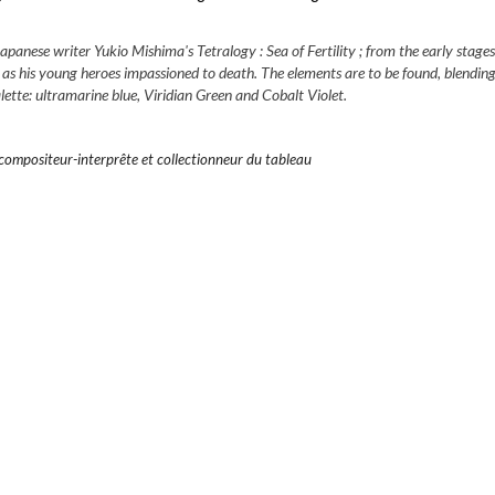
anese writer Yukio Mishima's Tetralogy : Sea of Fertility ; from the early stages,
 - as his young heroes impassioned to death. The elements are to be found, blending
tte: ultramarine blue, Viridian Green and Cobalt Violet.
ompositeur-interprête et collectionneur du tableau