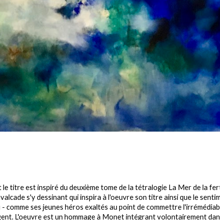
 titre est inspiré du deuxième tome de la tétralogie La Mer de la ferti
lcade s'y dessinant qui inspira à l'oeuvre son titre ainsi que le senti
au - comme ses jeunes héros exaltés au point de commettre l'irrémédia
langent. L'oeuvre est un hommage à Monet intégrant volontairement dan