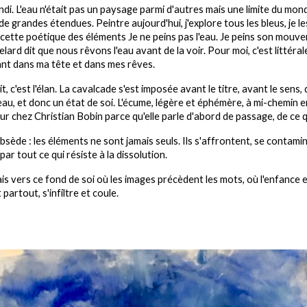
grandi. L'eau n'était pas un paysage parmi d'autres mais une limite du mo
grandes étendues. Peintre aujourd'hui, j'explore tous les bleus, je les c
ette poétique des éléments Je ne peins pas l'eau. Je peins son mouvem
lard dit que nous rêvons l'eau avant de la voir. Pour moi, c'est littérale
tant dans ma tête et dans mes rêves.
oit, c'est l'élan. La cavalcade s'est imposée avant le titre, avant le sen
'eau, et donc un état de soi. L'écume, légère et éphémère, à mi-chemin 
our chez Christian Bobin parce qu'elle parle d'abord de passage, de ce q
bsède : les éléments ne sont jamais seuls. Ils s'affrontent, se contami
 par tout ce qui résiste à la dissolution.
ais vers ce fond de soi où les images précèdent les mots, où l'enfance 
partout, s'infiltre et coule.