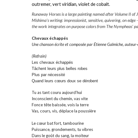
outremer, vert viridian, violet de cobalt.
Runaway Horses is a large painting named after Volume II of Jap
Mishima's writing: impressionist, sensitive, quivering, on edge
the work integrates on purpose colors from The Nympheas' pale
Chevaux échappés
Une chanson écrite et composée par Étienne Galmiche, auteur-c
(Refrain)
Les chevaux échappés
Tâchent leurs plus belles robes
Plus par nécessité
Quand leurs cœurs doux se dérobent
Tu as tant couru aujourd’hui
Inconscient du chemin, vas vite
Fonce tête baissée, vois la terre
Vas, cours, vis, déplace la poussière
Le cœur bat fort, tambourine
Puissance, grondements, tu vibres
Dans le goût du sang, la moiteur