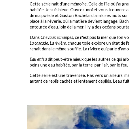
Cette série naît d'une mémoire. Celle de l'île où j'ai 
habitée. Je suis bleue. Ouvrez-moi et vous trouverez de 
de ma poésie et Gaston Bachelard a mis ses mots sur c
place à la rêverie, où la matière devient langage. Bache
entourée d'eau, loin de la mer. Il y a des océans pour
Dans
Chevaux échappés
, ce n'est pas la mer que l'on v
La cascade
,
La rivière
,
chaque toile explore un état de l
renaît dans le même souffle. La rivière qui parle d'am
Eau et feu
dit peut-être mieux que les autres ce qui m'o
peins une eau habitée, par la terre, par l'air, par le feu,
Cette série est une traversée. Pas vers un ailleurs, m
autant de replis cachés et lentement dépliés. L'eau fuit 