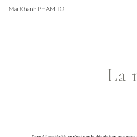
Mai Khanh PHAM TO
Sk
La 
Face à l'austérité, ce n’est pas la désolation que nou