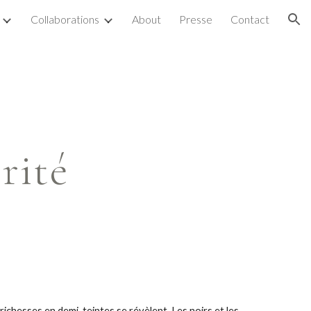
Collaborations
About
Presse
Contact
ion
rité
richesses en demi-teintes se révèlent. Les noirs et les