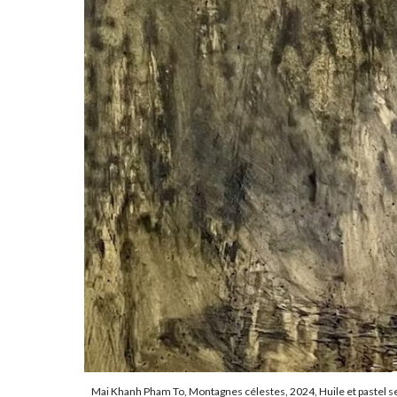
Mai Khanh Pham To,
Montagnes célestes, 2
024,
Huile et pastel 