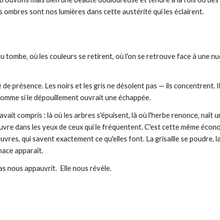
os ombres sont nos lumières dans cette austérité qui les éclairent.
flu tombe, où les couleurs se retirent, où l'on se retrouve face à une nud
 de présence. Les noirs et les gris ne désolent pas — ils concentrent. Il
tée comme si le dépouillement ouvrait une échappée.
avait compris : là où les arbres s'épuisent, là où l'herbe renonce, naî
ouvre dans les yeux de ceux qui le fréquentent. C'est cette même économ
res, qui savent exactement ce qu'elles font. La grisaille se poudre, la
nace apparaît.
s nous appauvrit. Elle nous révèle.