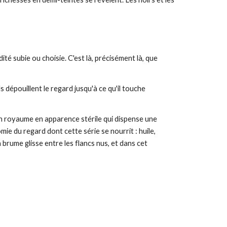
ité subie ou choisie. C'est là, précisément là, que
s dépouillent le regard jusqu'à ce qu'il touche
t un royaume en apparence stérile qui dispense une
ie du regard dont cette série se nourrit : huile,
 brume glisse entre les flancs nus, et dans cet