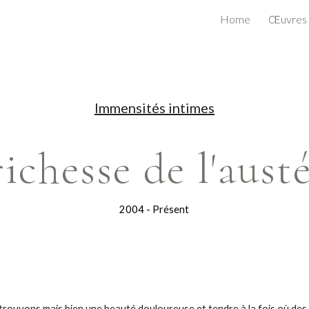
Home
Œuvres
ip to main content
Skip to navigat
Immensités intimes
richesse de l'austé
2004 - Présent
s trouvons mais bien une beauté douloureuse et tendre à la fois où des 