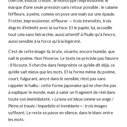
cherche, insiste, creuse ; le monotype l'impressionne, le
marque d'une seule pression sans retour possible ; le calame
l'effleure, à peine, comme on pose une main sur une épaule.
Frotter, impressionner, effleurer — trois intensités, trois
degrés d'intimité avec la surface. Et le papier, lui, accueille
tout cela sans hiérarchie, aussi attentif à l'huile qu'à l'encre,
aussi sensible à la force qu'à la légèreté.
C'est de cette image-là
,
brute, vivante, encore humide
,
que
naît le poème. Non l'inverse. Le texte ne précède pas l'œuvre
: il l'écoute. Il cherche dans l'empreinte ce qu'elle dit déjà, ce
qu'elle sait mieux que les mots. Et la forme même du poème
,
court, fulgurant, ancré dans le sensible
,
n'est pas sans
rappeler le haïku : cette forme japonaise qui ne cherche pas
à expliquer le monde, mais à saisir un fragment de réel dans
toute son immédiateté. «
La lune est bleue comme un orage /
Pleine et trouée / Imparfaite et tremblante
»
:
trois images
suffisent. Le reste se passe en silence, dans le blanc entre
les mots.