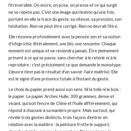
l'irréversible. On encre, on pose, on presse et ce qui surgit
ne se répète pas. C'est une image qui n'existe qu'une fois,
portant en elle la trace du geste, sa vitesse, sa pression, son
hésitation. Rien ne peut être corrigé. Rien ne devrait l'être.
Elle résonne profondément avec la pensée zen et sa notion
d'
ichigo ichie
,
littéralement,
une fois, une rencontre
.
Chaque
moment est unique et ne reviendra jamais. Être pleinement
présent à ce qui se passe, sans chercher à le retenir ni à le
reproduire : c'est précisément ce que demande le monotype.
L'œuvre n'est pas le résultat d'un savoir-faire maîtrisé
. E
lle
est le signe d'une présence totale à l'instant du geste.
L
e choix du papier prend aussi son sens. Ni la toile ni le bois :
le papier. Le papier Arches Huile, 300 grammes, dense et
vivant, qui boit l'encre de Chine et l'huile différemment, qui
répond à chacune à sa manière propre. Mais surtout, qui
révèle trois gestes distincts, trois façons d'entrer en
relation avec la matière : la peinture frotte le support,